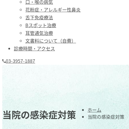
口・喉の病気
花粉症・アレルギー性鼻炎
舌下免疫療法
Bスポット治療
耳管通気治療
文書料について（自費）
診療時間・アクセス
03-3957-1887
ホーム
当院の感染症対策
当院の感染症対策