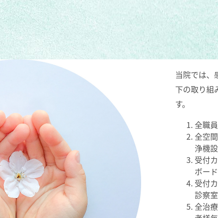
当院では、
下の取り組
す。
全職
全空
浄機
受付
ボー
受付
診察
全治
者様