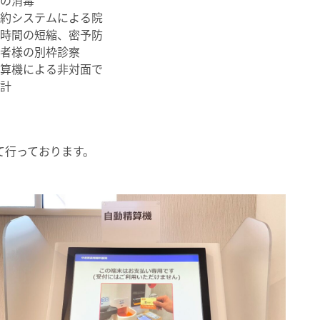
予約システムによる院
在時間の短縮、密予防
患者様の別枠診察
精算機による非対面で
会計
て行っております。