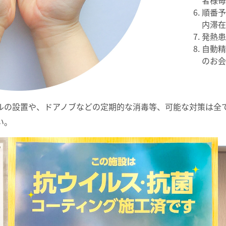
順番
内滞
発熱
自動
のお
ルの設置や、ドアノブなどの定期的な消毒等、可能な対策は全
い。