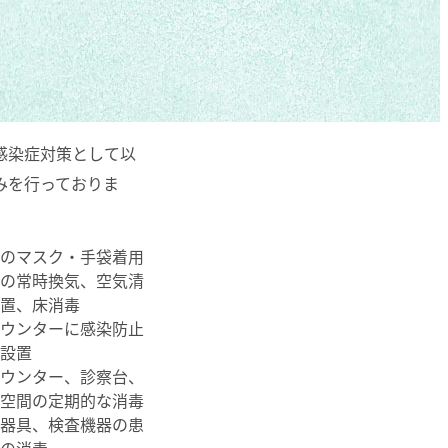
感染症対策として以
みを行っておりま
員のマスク・手袋着用
間の常時換気、空気清
設置、床消毒
カウンターに感染防止
ド設置
カウンター、診察台、
室空間の定期的な消毒
療器具、検査機器の患
毎の消毒