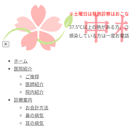
ホーム
※土曜日は発熱診察はおこな
医院紹介
37.5℃以上の熱がある方
診療案内
感染している方は一度お電話
お会計方法
鼻の病気
耳の病気
口・喉（のど）の病気
ホーム
花粉症・アレルギー性鼻炎
医院紹介
舌下免疫療法
ご挨拶
Bスポット治療
医師紹介
予防接種
院内紹介
文書料について（自費）
診療案内
診療時間・アクセス
お会計方法
鼻の病気
耳の病気