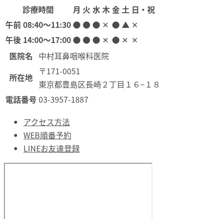
診療時間
月
火
水
木
金
土
日・祝
午前
08:40〜11:30
●
●
●
✕
●
▲
✕
午後
14:00〜17:00
●
●
●
✕
●
✕
✕
医院名
中村耳鼻咽喉科医院
〒171-0051
所在地
東京都豊島区長崎２丁目１６−１８
電話番号
03-3957-1887
アクセス方法
WEB順番予約
LINEお友達登録