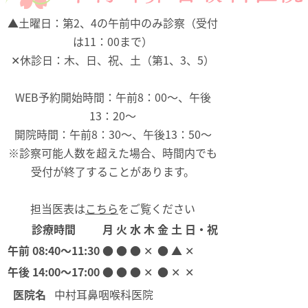
▲
土曜日：第2、4の午前中のみ診察（受付
は11：00まで）
✕
休診日：木、日、祝、土（第1、3、5）
WEB予約開始時間：午前8：00～、午後
13：20～
開院時間：午前8：30～、午後13：50～
※診察可能人数を超えた場合、時間内でも
受付が終了することがあります。
担当医表は
こちら
をご覧ください
診療時間
月
火
水
木
金
土
日・祝
午前
08:40〜11:30
●
●
●
✕
●
▲
✕
午後
14:00〜17:00
●
●
●
✕
●
✕
✕
医院名
中村耳鼻咽喉科医院