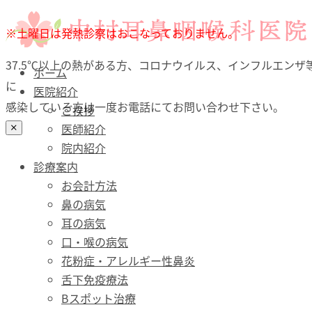
ホーム
※土曜日は発熱診察はおこなっておりません。
医院紹介
37.5℃以上の熱がある方、コロナウイルス、インフルエンザ
診療案内
ホーム
に
お会計方法
医院紹介
感染している方は一度お電話にてお問い合わせ下さい。
鼻の病気
ご挨拶
耳の病気
医師紹介
口・喉（のど）の病気
院内紹介
花粉症・アレルギー性鼻炎
診療案内
舌下免疫療法
お会計方法
Bスポット治療
鼻の病気
予防接種
耳の病気
文書料について（自費）
口・喉の病気
診療時間・アクセス
花粉症・アレルギー性鼻炎
舌下免疫療法
Bスポット治療