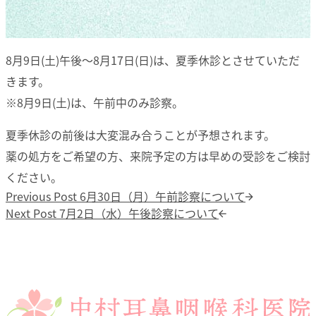
8月9日(土)午後～8月17日(日)は、夏季休診とさせていただ
きます。
※8月9日(土)は、午前中のみ診察。
夏季休診の前後は大変混み合うことが予想されます。
薬の処方をご希望の方、来院予定の方は早めの受診をご検討
ください。
投稿ナビゲーション
Previous post:
Previous Post
6月30日（月）午前診察について
Next post:
Next Post
7月2日（水）午後診察について