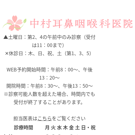
▲
土曜日：第2、4の午前中のみ診察（受付
は11：00まで）
✕
休診日：木、日、祝、土（第1、3、5）
WEB予約開始時間：午前8：00～、午後
13：20～
開院時間：午前8：30～、午後13：50～
※診察可能人数を超えた場合、時間内でも
受付が終了することがあります。
担当医表は
こちら
をご覧ください
診療時間
月
火
水
木
金
土
日・祝