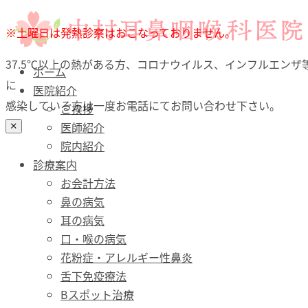
ホーム
※土曜日は発熱診察はおこなっておりません。
医院紹介
37.5℃以上の熱がある方、コロナウイルス、インフルエンザ
診療案内
ホーム
に
お会計方法
医院紹介
感染している方は一度お電話にてお問い合わせ下さい。
鼻の病気
ご挨拶
耳の病気
医師紹介
口・喉（のど）の病気
院内紹介
花粉症・アレルギー性鼻炎
診療案内
舌下免疫療法
お会計方法
Bスポット治療
鼻の病気
予防接種
耳の病気
文書料について（自費）
口・喉の病気
診療時間・アクセス
花粉症・アレルギー性鼻炎
舌下免疫療法
Bスポット治療