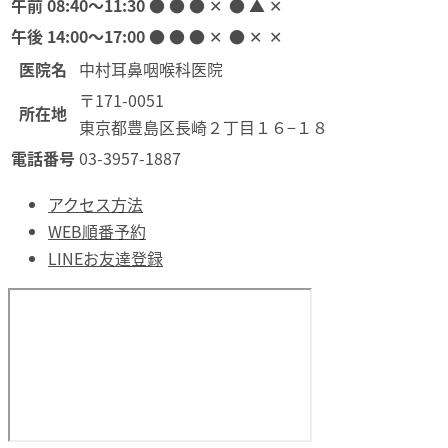
午前
08:40〜11:30
●
●
●
✕
●
▲
✕
午後
14:00〜17:00
●
●
●
✕
●
✕
✕
医院名
中村耳鼻咽喉科医院
〒171-0051
所在地
東京都豊島区長崎２丁目１６−１８
電話番号
03-3957-1887
アクセス方法
WEB順番予約
LINEお友達登録