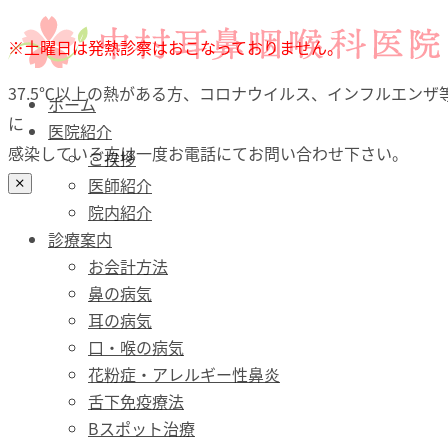
ホーム
※土曜日は発熱診察はおこなっておりません。
医院紹介
37.5℃以上の熱がある方、コロナウイルス、インフルエンザ
診療案内
ホーム
に
お会計方法
医院紹介
感染している方は一度お電話にてお問い合わせ下さい。
鼻の病気
ご挨拶
耳の病気
医師紹介
口・喉（のど）の病気
院内紹介
花粉症・アレルギー性鼻炎
診療案内
舌下免疫療法
お会計方法
Bスポット治療
鼻の病気
予防接種
耳の病気
文書料について（自費）
口・喉の病気
診療時間・アクセス
花粉症・アレルギー性鼻炎
舌下免疫療法
Bスポット治療