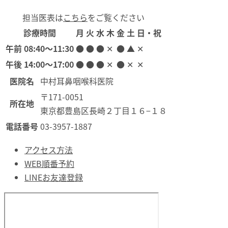
担当医表は
こちら
をご覧ください
診療時間
月
火
水
木
金
土
日・祝
午前
08:40〜11:30
●
●
●
✕
●
▲
✕
午後
14:00〜17:00
●
●
●
✕
●
✕
✕
医院名
中村耳鼻咽喉科医院
〒171-0051
所在地
東京都豊島区長崎２丁目１６−１８
電話番号
03-3957-1887
アクセス方法
WEB順番予約
LINEお友達登録