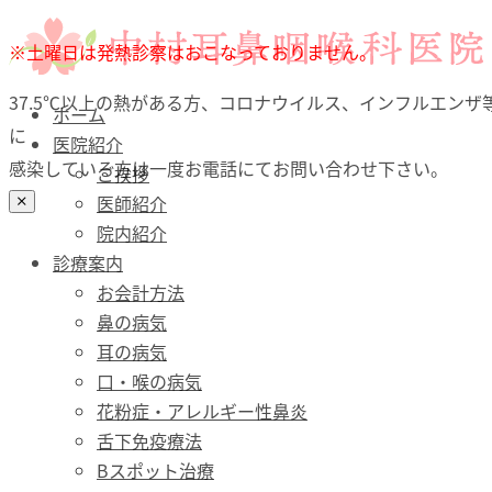
ホーム
※土曜日は発熱診察はおこなっておりません。
医院紹介
37.5℃以上の熱がある方、コロナウイルス、インフルエンザ
診療案内
ホーム
に
お会計方法
医院紹介
感染している方は一度お電話にてお問い合わせ下さい。
鼻の病気
ご挨拶
耳の病気
医師紹介
口・喉（のど）の病気
院内紹介
花粉症・アレルギー性鼻炎
診療案内
舌下免疫療法
お会計方法
Bスポット治療
鼻の病気
予防接種
耳の病気
文書料について（自費）
口・喉の病気
診療時間・アクセス
花粉症・アレルギー性鼻炎
舌下免疫療法
Bスポット治療