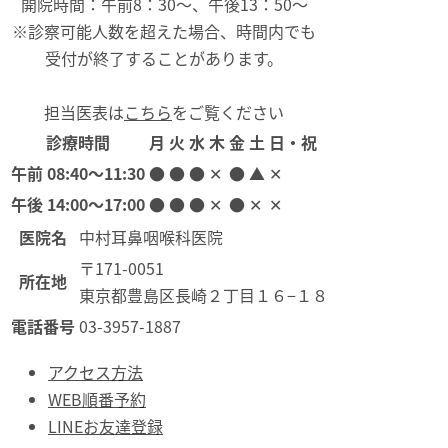
開院時間：午前8：30～、午後13：50～
※診察可能人数を超えた場合、時間内でも
受付が終了することがあります。
担当医表は
こちら
をご覧ください
診療時間
月
火
水
木
金
土
日・祝
午前
08:40〜11:30
●
●
●
✕
●
▲
✕
午後
14:00〜17:00
●
●
●
✕
●
✕
✕
医院名
中村耳鼻咽喉科医院
〒171-0051
所在地
東京都豊島区長崎２丁目１６−１８
電話番号
03-3957-1887
アクセス方法
WEB順番予約
LINEお友達登録