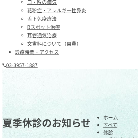
口・喉の病気
花粉症・アレルギー性鼻炎
舌下免疫療法
Bスポット治療
耳管通気治療
文書料について（自費）
診療時間・アクセス
03-3957-1887
ホーム
夏季休診のお知らせ
すべて
休診