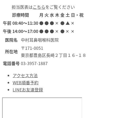
担当医表は
こちら
をご覧ください
診療時間
月
火
水
木
金
土
日・祝
午前
08:40〜11:30
●
●
●
✕
●
▲
✕
午後
14:00〜17:00
●
●
●
✕
●
✕
✕
医院名
中村耳鼻咽喉科医院
〒171-0051
所在地
東京都豊島区長崎２丁目１６−１８
電話番号
03-3957-1887
アクセス方法
WEB順番予約
LINEお友達登録