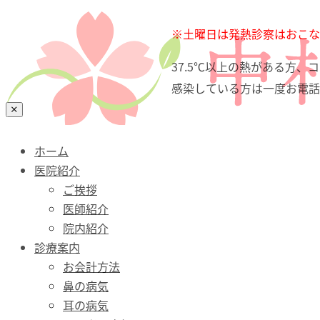
ホーム
※土曜日は発熱診察はおこな
医院紹介
37.5℃以上の熱がある方
診療案内
感染している方は一度お電話
お会計方法
鼻の病気
耳の病気
口・喉（のど）の病気
ホーム
花粉症・アレルギー性鼻炎
医院紹介
舌下免疫療法
ご挨拶
Bスポット治療
医師紹介
予防接種
院内紹介
文書料について（自費）
診療案内
診療時間・アクセス
お会計方法
鼻の病気
耳の病気