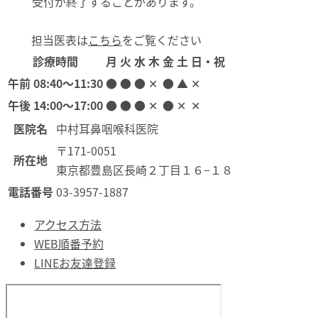
受付が終了することがあります。
担当医表は
こちら
をご覧ください
診療時間
月
火
水
木
金
土
日・祝
午前
08:40〜11:30
●
●
●
✕
●
▲
✕
午後
14:00〜17:00
●
●
●
✕
●
✕
✕
医院名
中村耳鼻咽喉科医院
〒171-0051
所在地
東京都豊島区長崎２丁目１６−１８
電話番号
03-3957-1887
アクセス方法
WEB順番予約
LINEお友達登録