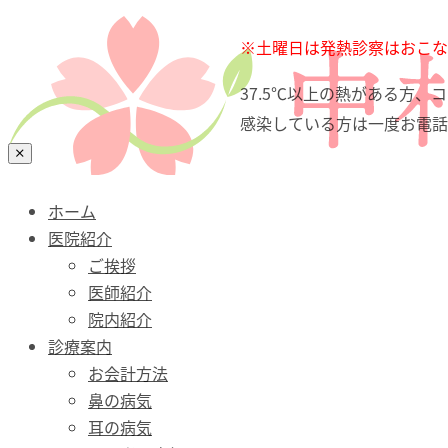
ホーム
※土曜日は発熱診察はおこな
医院紹介
37.5℃以上の熱がある方
診療案内
感染している方は一度お電話
お会計方法
鼻の病気
耳の病気
口・喉（のど）の病気
ホーム
花粉症・アレルギー性鼻炎
医院紹介
舌下免疫療法
ご挨拶
Bスポット治療
医師紹介
予防接種
院内紹介
文書料について（自費）
診療案内
診療時間・アクセス
お会計方法
鼻の病気
耳の病気