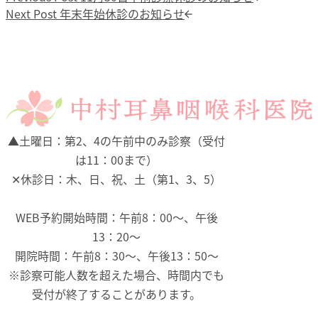
Next post:
Next Post
年末年始休診のお知らせ
▲
土曜日：第2、4の午前中のみ診察（受付
は11：00まで）
✕
休診日：木、日、祝、土（第1、3、5）
WEB予約開始時間：午前8：00～、午後
13：20～
開院時間：午前8：30～、午後13：50～
※診察可能人数を超えた場合、時間内でも
受付が終了することがあります。