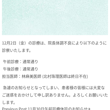
12月2日（金）の診療は、院長体調不良により以下のように
診察いたします。
午前診療：通常通り
午後診療：通常通り
担当医師：林麻美医師 (北村珠理医師は終日不在)
急遽のお知らせとなってしまい、患者様の皆様には大変な
ご迷惑をおかけして申し訳ありません。よろしくお願いいた
します。
投稿ナビゲーション
Previous post:
Previous Post
11月30日午前診療休診のお知らせ