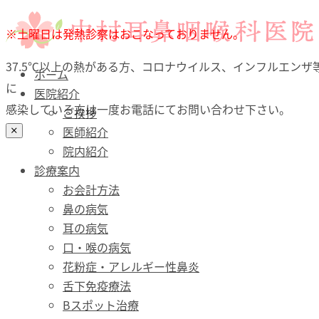
ホーム
※土曜日は発熱診察はおこなっておりません。
医院紹介
37.5℃以上の熱がある方、コロナウイルス、インフルエンザ
診療案内
ホーム
に
お会計方法
医院紹介
感染している方は一度お電話にてお問い合わせ下さい。
鼻の病気
ご挨拶
耳の病気
医師紹介
口・喉（のど）の病気
院内紹介
花粉症・アレルギー性鼻炎
診療案内
舌下免疫療法
お会計方法
Bスポット治療
鼻の病気
予防接種
耳の病気
文書料について（自費）
口・喉の病気
診療時間・アクセス
花粉症・アレルギー性鼻炎
舌下免疫療法
Bスポット治療