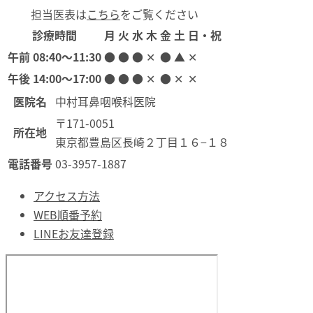
担当医表は
こちら
をご覧ください
診療時間
月
火
水
木
金
土
日・祝
午前
08:40〜11:30
●
●
●
✕
●
▲
✕
午後
14:00〜17:00
●
●
●
✕
●
✕
✕
医院名
中村耳鼻咽喉科医院
〒171-0051
所在地
東京都豊島区長崎２丁目１６−１８
電話番号
03-3957-1887
アクセス方法
WEB順番予約
LINEお友達登録